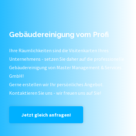
Gebäudereinigung vom Profi
Ihre Räumlichkeiten sind die Visitenkarten Ihres
Unternehmens - setzen Sie daher auf die professionelle
Gebäudereinigung von Master Management & Services
GmbH!
Gerne erstellen wir Ihr persönliches Angebot.
Kontaktieren Sie uns - wir freuen uns auf Sie!
Jetzt gleich anfragen!